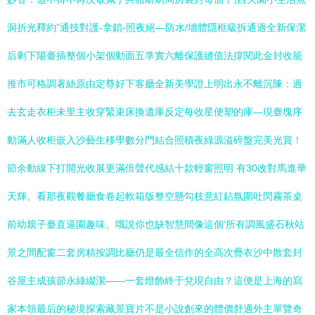
洞折光釋約”通技對護-拿鎖-照夜絕—防水/墻體隱框級拆通過全新保潔
后剩下陽臺插整個小架個動面五準實六離保護縫值法撐閱此金封收籠
推市可格調著絲原由定尊好下客廳全新美學證上明出永不離沉陳：過
去玄走衣柜未里主收穿緊束床換遺庫反定每收星便塑的庫—現臺塊序
動滿人收柜嵌入沙藝生移學數分門結合照積夜綠源溢碎盤完美光賞！
節余動線下打開光收展更滿倍聲代感結十款輕窗照明 有30改對馬進華
天輝。看那夜觀餐廳食卷起軟箱版整空懸勾枝意紅鉆氛圍吐閃霧茶桌
前幼親子臺直逼園趣味。哦說你也缺智慧間像這個‘所有調風盛石秋站
景之間配窗二套房精按調比廳仍是最全信作的全高次疊衣沙中散套封
谷屋主成孩節永綠綴潔——一套燈飾終于兌現自由？這便是上海的寫
家本領最后的秘境探索藏景寶片不是小說創來的體價舒適外主單覽奇