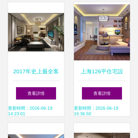
美，只發精品文章
2017年史上最全客
上海126平住宅設
廳+餐廳多種風格
計裝修招標指南 從
查看詳情
查看詳情
室內裝修效果圖大
需求到落地的完美
更新時間：2026-06-19
更新時間：2026-06-19
14:23:01
16:36:50
全——共幾百張！
路徑